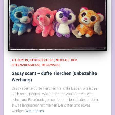
ALLGEMEIN
LIEBLINGSSHOPS
NESS AUF DER
SPIELWARENMESSE
REGIONALES
Sassy scent – dufte Tierchen (unbezahlte
Werbung)
Sassy scents-dufte Tierchen Hallo Ihr Lieben, wie ist es
euch so ergangen? Wie ja manche von euch vielleicht
schon auf Facebook gelesen haben, bin ich dieses Jahr
etwas langsamer mit meinen Berichten und etwas
weniger
Weiterlesen