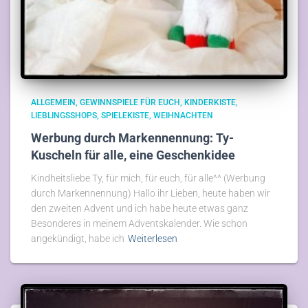
ALLGEMEIN
GEWINNSPIELE FÜR EUCH
KINDERKISTE
LIEBLINGSSHOPS
SPIELEKISTE
WEIHNACHTEN
Werbung durch Markennennung: Ty-
Kuscheln für alle, eine Geschenkidee
Kindheitsliebe Ty, für mich, für euch, für alle^^ (Werbung
durch Markennennung) Hallo ihr Lieben, heute haben wir
den zweiten Advent und ich habe heute etwas ganz
Besonderes in meinem Adventskalender. Wie schon
angekündigt, habe ich
Weiterlesen