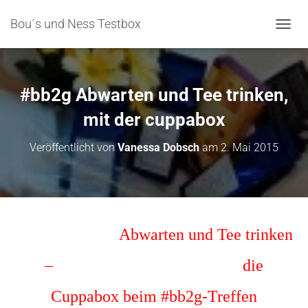
Bou´s und Ness Testbox
NAVIG
#bb2g Abwarten und Tee trinken,
mit der cuppabox
Veröffentlicht von
Vanessa Dobsch
am
2. Mai 2015
Abwarten und Tee trinken
– die
Cuppabox beim #bb2g-Treffen