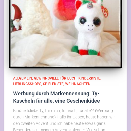
ALLGEMEIN
GEWINNSPIELE FÜR EUCH
KINDERKISTE
LIEBLINGSSHOPS
SPIELEKISTE
WEIHNACHTEN
Werbung durch Markennennung: Ty-
Kuscheln für alle, eine Geschenkidee
Kindheitsliebe Ty, für mich, für euch, für alle^^ (Werbung
durch Markennennung) Hallo ihr Lieben, heute haben wir
den zweiten Advent und ich habe heute etwas ganz
Besonderes in meinem Adventskalender. Wie schon