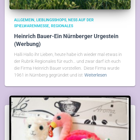
ALLGEMEIN
LIEBLINGSSHOPS
NESS AUF DER
SPIELWARENMESSE
REGIONALES
Heinrich Bauer-Ein Nürnberger Urgestein
(Werbung)
Halli Hallo ihr Lieben, heute habe ich wieder mal etwas in
der Rubrik Regionales für euch… und zwar darf ich euch
die Firma Heinrich Bauer vorstellen. Diese Firma wurde
1961 in Nürnberg gegründet und ist
Weiterlesen