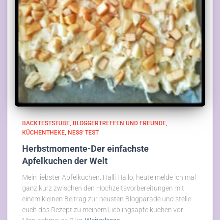
BACKTESTSTUBE
BLOGGERTREFFEN UND FREUNDE
KÜCHENTHEKE
NESS' TEST
Herbstmomente-Der einfachste
Apfelkuchen der Welt
Mein liebster Apfelkuchen. Halli Hallo, heute melde ich mal
ganz kurz zwischen den Hochzeitsvorbereitungen mit
einem kleinen Beitrag zur neusten Blogparade und stelle
euch das Rezept zu meinem Lieblingsapfelkuchen vor: