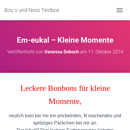
Bou´s und Ness Testbox
NAVIG
Em-eukal – Kleine Momente
Veröffentlicht von
Vanessa Dobsch
am
17. Oktober 2014
Leckere Bonbons für kleine
Momente,
neulich kam bei mir ein prickelndes, fit machendes und
spritziges Päckchen bei mir an.