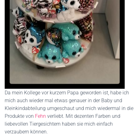
Da mein Kollege vor kurzem Papa geworden ist, habe ich
mich auch wieder mal etwas genauer in der Baby und
Kleinkindabteilung umgeschaut und mich wiedermal in die
Produkte von
Fehn
verliebt. Mit dezenten Farben und
liebevollen Tiergesichtern haben sie mich einfach
verzaubern können.