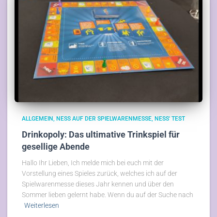
ALLGEMEIN
NESS AUF DER SPIELWARENMESSE
NESS' TEST
Drinkopoly: Das ultimative Trinkspiel für
gesellige Abende
Hallo Ihr Lieben, Ich melde mich bei euch mit der
Vorstellung eines Spieles zurück, welches ich auf der
Spielwarenmesse dieses Jahr kennen und über den
Sommer lieben gelernt habe. Wenn du auf der Suche nach
Weiterlesen