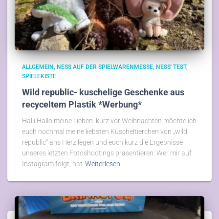
ALLGEMEIN
NESS AUF DER SPIELWARENMESSE
NESS' TEST
SPIELEKISTE
Wild republic- kuschelige Geschenke aus
recyceltem Plastik *Werbung*
Halli Hallo meine Lieben. kurz vor Weihnachten möchte ich
euch nochmal meine liebsten Kuscheltierchen von „wild
republic“ ans Herz legen und euch kurz die Ergebnisse
unseres letzten Fotoshootings präsentieren. Wer mir auf
Instagram folgt, hat
Weiterlesen