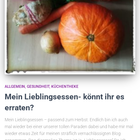
ALLGEMEIN
GESUNDHEIT
KÜCHENTHEKE
Mein Lieblingsessen- könnt ihr es
erraten?
Mein Lieblingsessen – passend zum Herbst. Endlich bin ich auch
mal wieder bei einer unserer tollen Paraden dabei und habe mir mal
wieder etwas Zeit für meinen sträflich vernachlässigten Blog