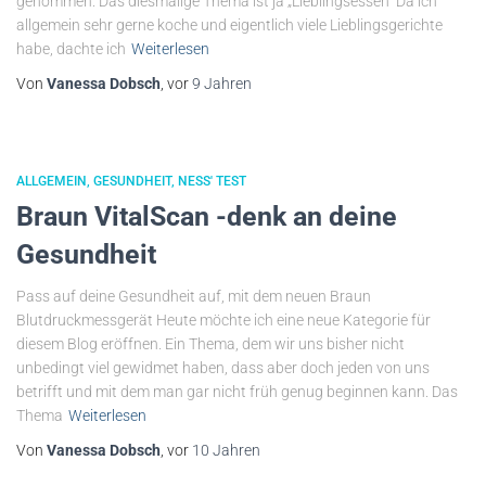
genommen. Das diesmalige Thema ist ja „Lieblingsessen“ Da ich
allgemein sehr gerne koche und eigentlich viele Lieblingsgerichte
habe, dachte ich
Weiterlesen
Von
Vanessa Dobsch
, vor
9 Jahren
ALLGEMEIN
GESUNDHEIT
NESS' TEST
Braun VitalScan -denk an deine
Gesundheit
Pass auf deine Gesundheit auf, mit dem neuen Braun
Blutdruckmessgerät Heute möchte ich eine neue Kategorie für
diesem Blog eröffnen. Ein Thema, dem wir uns bisher nicht
unbedingt viel gewidmet haben, dass aber doch jeden von uns
betrifft und mit dem man gar nicht früh genug beginnen kann. Das
Thema
Weiterlesen
Von
Vanessa Dobsch
, vor
10 Jahren