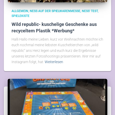
ALLGEMEIN
NESS AUF DER SPIELWARENMESSE
NESS' TEST
SPIELEKISTE
Wild republic- kuschelige Geschenke aus
recyceltem Plastik *Werbung*
Halli Hallo meine Lieben. kurz vor Weihnachten möchte ich
euch nochmal meine liebsten Kuscheltierchen von „wild
republic“ ans Herz legen und euch kurz die Ergebnisse
unseres letzten Fotoshootings präsentieren. Wer mir auf
Instagram folgt, hat
Weiterlesen