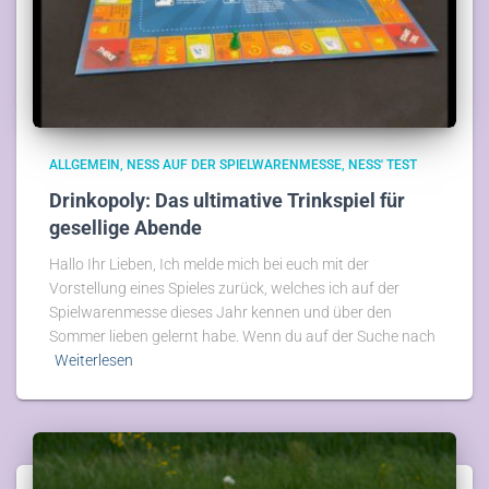
ALLGEMEIN
NESS AUF DER SPIELWARENMESSE
NESS' TEST
Drinkopoly: Das ultimative Trinkspiel für
gesellige Abende
Hallo Ihr Lieben, Ich melde mich bei euch mit der
Vorstellung eines Spieles zurück, welches ich auf der
Spielwarenmesse dieses Jahr kennen und über den
Sommer lieben gelernt habe. Wenn du auf der Suche nach
Weiterlesen