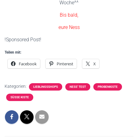
Woche^^
Bis bald,
eure Ness
!Sponsored Post!
Teilen mit:
Facebook
Pinterest
X
Kategorien:
LIEBLINGSSHOPS
NESS' TEST
PROBENKISTE
SÜSSE KISTE