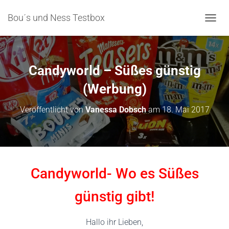
Bou´s und Ness Testbox
NAVIG
Candyworld – Süßes günstig
(Werbung)
Veröffentlicht von
Vanessa Dobsch
am
18. Mai 2017
Candyworld- Wo es Süßes
günstig gibt!
Hallo ihr Lieben,