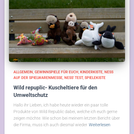
ALLGEMEIN
GEWINNSPIELE FÜR EUCH
KINDERKISTE
NESS
AUF DER SPIELWARENMESSE
NESS' TEST
SPIELEKISTE
Wild repuplic- Kuscheltiere für den
Umweltschutz
Hallo ihr Lieben, ich habe heute wieder ein paar tolle
Produkte von Wild Republic dabei, welche ich euch gerne
zeigen möchte. Wie schon bei meinem letzten Bericht über
die Firma, muss ich auch diesmal wieder
Weiterlesen