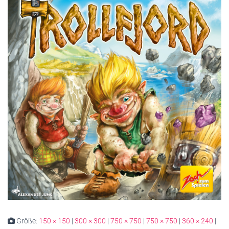
Größe:
150 × 150
|
300 × 300
|
750 × 750
|
750 × 750
|
360 × 240
|