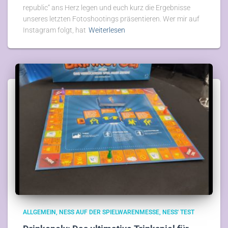
republic“ ans Herz legen und euch kurz die Ergebnisse
unseres letzten Fotoshootings präsentieren. Wer mir auf
Instagram folgt, hat
Weiterlesen
ALLGEMEIN
NESS AUF DER SPIELWARENMESSE
NESS' TEST