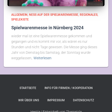
ALLGEMEIN
NESS AUF DER SPIELWARENMESSE
REGIONALES
SPIELEKISTE
Spielwarenmesse in Nürnberg 2024
wieder mal ist eine Spielwarenmesse gekommen und
gegangen und es kommt mir vor, als wären es nur
Stunden und nicht Tage gewesen. Die Messe ging dieses
Jahr von Dienstag bis Samstag, der Sonntag wurde
weggelassen,
Weiterlesen
STARTSEITE
INFO FÜR FIRMEN / KOOPERATION
WIR ÜBER UNS
IMPRESSUM
DATENSCHUTZ
Hestia | Entwickelt von
ThemeIsle