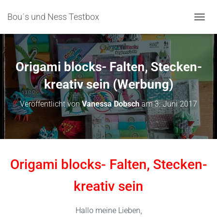
Bou´s und Ness Testbox
NAVIG
Origami blocks- Falten, Stecken-
kreativ sein (Werbung)
Veröffentlicht von
Vanessa Dobsch
am
3. Juni 2017
Origami blocks- Falten, Stecken-
kreativ sein
Hallo meine Lieben,