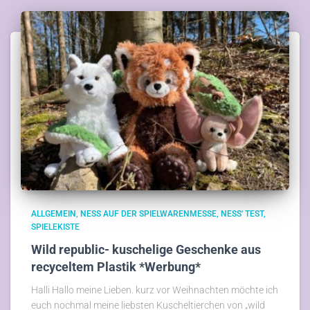
ALLGEMEIN
NESS AUF DER SPIELWARENMESSE
NESS' TEST
SPIELEKISTE
Wild republic- kuschelige Geschenke aus
recyceltem Plastik *Werbung*
Halli Hallo meine Lieben. kurz vor Weihnachten möchte ich
euch nochmal meine liebsten Kuscheltierchen von „wild