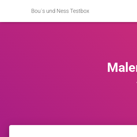
Bou´s und Ness Testbox
Male