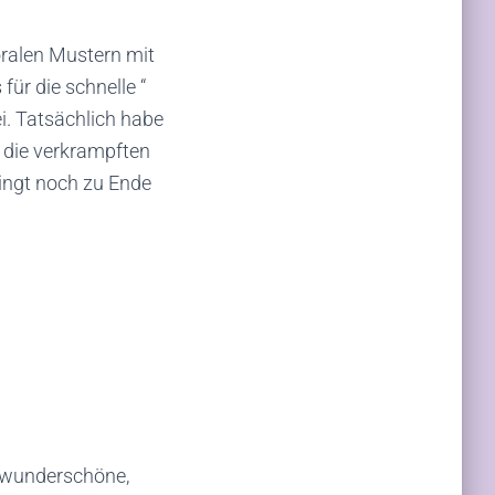
oralen Mustern mit
ür die schnelle “
i. Tatsächlich habe
, die verkrampften
ingt noch zu Ende
h wunderschöne,