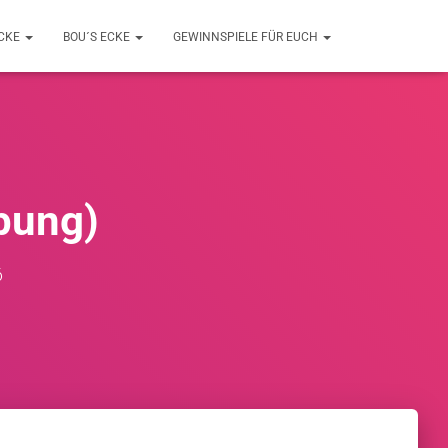
ECKE
BOU´S ECKE
GEWINNSPIELE FÜR EUCH
bung)
6