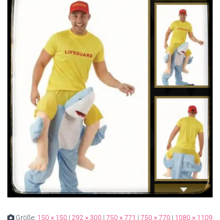
Größe:
150 × 150
|
292 × 300
|
750 × 771
|
750 × 770
|
1080 × 1109