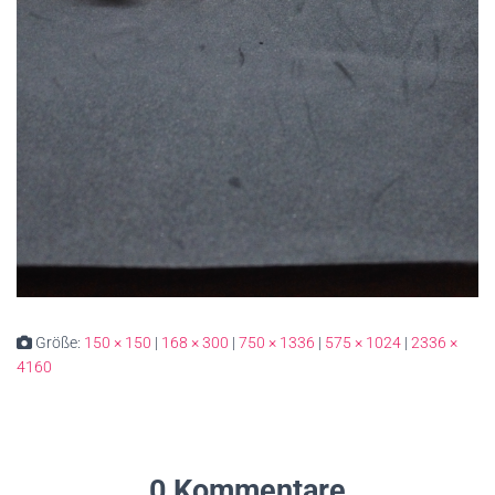
Größe:
150 × 150
|
168 × 300
|
750 × 1336
|
575 × 1024
|
2336 ×
4160
0 Kommentare