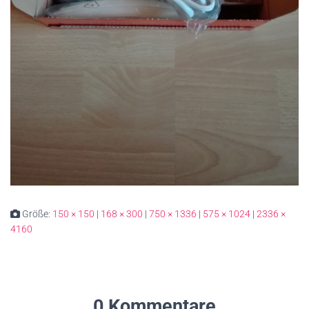
Größe:
150 × 150
|
168 × 300
|
750 × 1336
|
575 × 1024
|
2336 ×
4160
0 Kommentare