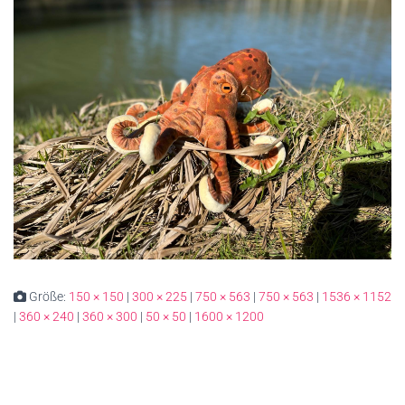
Größe:
150 × 150
|
300 × 225
|
750 × 563
|
750 × 563
|
1536 × 1152
|
360 × 240
|
360 × 300
|
50 × 50
|
1600 × 1200