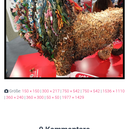
Größe:
150 × 150
|
300 × 217
|
750 × 542
|
750 × 542
|
1536 × 1110
|
360 × 240
|
360 × 300
|
50 × 50
|
1977 × 1429