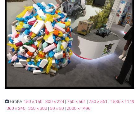
Größe:
150 × 150
|
300 × 224
|
750 × 561
|
750 × 561
|
1536 × 1149
|
360 × 240
|
360 × 300
|
50 × 50
|
2000 × 1496