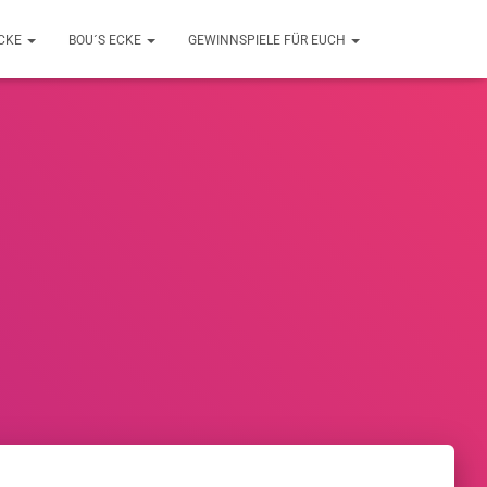
ECKE
BOU´S ECKE
GEWINNSPIELE FÜR EUCH