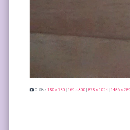
Größe:
150 × 150
|
169 × 300
|
575 × 1024
|
1456 × 25