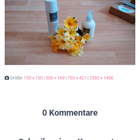
Größe:
150 × 150
|
300 × 169
|
750 × 421
|
2592 × 1456
0 Kommentare