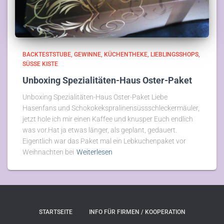
BACKTESTSTUBE
GEWINNE
KÜCHENTHEKE
LIEBLINGSSHOPS
SÜSSE KISTE
Unboxing Spezialitäten-Haus Oster-Paket
Unboxing Spezialitäten-Haus Oster-Paket Liebe
Hasenfans und Schokokekspralinensüssschleckermäuler,
jetzt hole ich mir einen Kaffee und knusper Euch endlich
was vor.Hat ja etwas länger, als geplant, gedauert.
Eigentlich war das Paket mal ein Lebkuchenpaket vor
Weihnachten bei
Weiterlesen
STARTSEITE
INFO FÜR FIRMEN / KOOPERATION