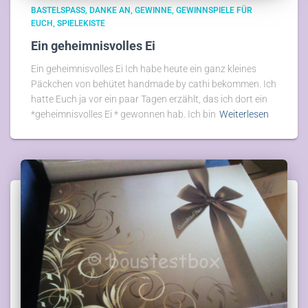
BASTELSPASS
DANKE AN
GEWINNE
GEWINNSPIELE FÜR
EUCH
SPIELEKISTE
Ein geheimnisvolles Ei
Ein geheimnisvolles Ei Ich habe heute ein ganz kleines
Päckchen von behütet handmade by cathi bekommen. Ich
hatte Euch ja vor ein paar Tagen erzählt, das ich dort ein
*geheimnisvolles Ei * gewonnen hab. Ich bin
Weiterlesen