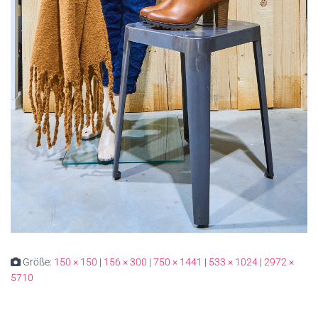
Größe:
150 × 150
|
156 × 300
|
750 × 1441
|
533 × 1024
|
2972 ×
5710