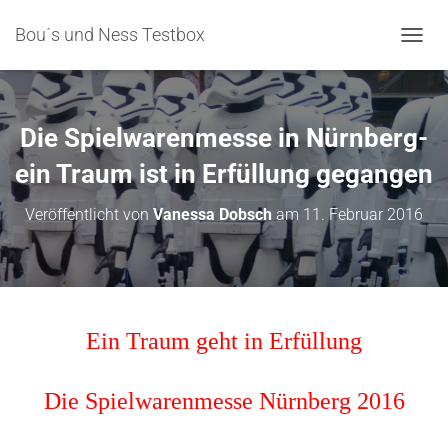
Bou´s und Ness Testbox
NAVIG
Die Spielwarenmesse in Nürnberg-
ein Traum ist in Erfüllung gegangen
Veröffentlicht von
Vanessa Dobsch
am
11. Februar 2016
Ein Traum geht in Erfüllung
Die Spielwarenmesse Nürnberg 2016