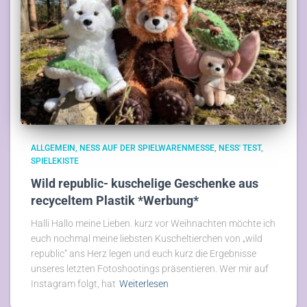
ALLGEMEIN
NESS AUF DER SPIELWARENMESSE
NESS' TEST
SPIELEKISTE
Wild republic- kuschelige Geschenke aus
recyceltem Plastik *Werbung*
Halli Hallo meine Lieben. kurz vor Weihnachten möchte ich
euch nochmal meine liebsten Kuscheltierchen von „wild
republic“ ans Herz legen und euch kurz die Ergebnisse
unseres letzten Fotoshootings präsentieren. Wer mir auf
Instagram folgt, hat
Weiterlesen