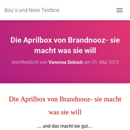
Bou´s und Ness Testbox
NAVIG
Die Aprilbox von Brandnooz- sie
macht was sie will
Veröffentlicht von
Vanessa Dobsch
am
31. Mai 2015
Die Aprilbox von Brandnooz- sie macht
was sie will
… und das macht sie gut…