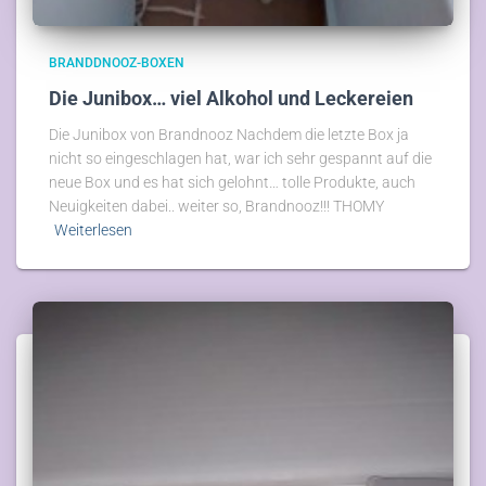
BRANDDNOOZ-BOXEN
Die Junibox… viel Alkohol und Leckereien
Die Junibox von Brandnooz Nachdem die letzte Box ja
nicht so eingeschlagen hat, war ich sehr gespannt auf die
neue Box und es hat sich gelohnt… tolle Produkte, auch
Neuigkeiten dabei.. weiter so, Brandnooz!!! THOMY
Weiterlesen