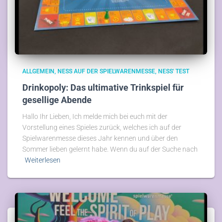
ALLGEMEIN
NESS AUF DER SPIELWARENMESSE
NESS' TEST
Drinkopoly: Das ultimative Trinkspiel für
gesellige Abende
Hallo Ihr Lieben, Ich melde mich bei euch mit der
Vorstellung eines Spieles zurück, welches ich auf der
Spielwarenmesse dieses Jahr kennen und über den
Sommer lieben gelernt habe. Wenn du auf der Suche nach
Weiterlesen