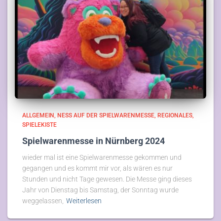
ALLGEMEIN
NESS AUF DER SPIELWARENMESSE
REGIONALES
SPIELEKISTE
Spielwarenmesse in Nürnberg 2024
wieder mal ist eine Spielwarenmesse gekommen und
gegangen und es kommt mir vor, als wären es nur
Stunden und nicht Tage gewesen. Die Messe ging dieses
Jahr von Dienstag bis Samstag, der Sonntag wurde
weggelassen,
Weiterlesen