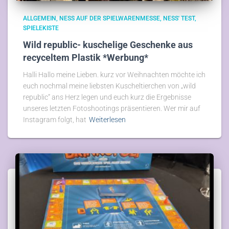
ALLGEMEIN
NESS AUF DER SPIELWARENMESSE
NESS' TEST
SPIELEKISTE
Wild republic- kuschelige Geschenke aus
recyceltem Plastik *Werbung*
Halli Hallo meine Lieben. kurz vor Weihnachten möchte ich
euch nochmal meine liebsten Kuscheltierchen von „wild
republic“ ans Herz legen und euch kurz die Ergebnisse
unseres letzten Fotoshootings präsentieren. Wer mir auf
Instagram folgt, hat
Weiterlesen