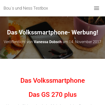
Bou´s und Ness Testbox
NAVIG
Das Volkssmartphone- Werbung!
Veröffentlicht von
Vanessa Dobsch
am
14. November 2017
Das Volkssmartphone
Das GS 270 plus