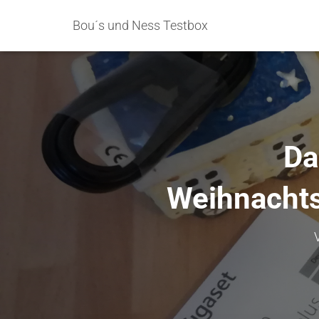
Bou´s und Ness Testbox
Da
Weihnacht