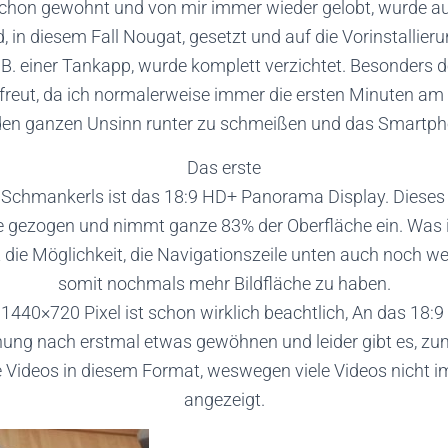
chon gewohnt und von mir immer wieder gelobt, wurde au
d, in diesem Fall Nougat, gesetzt und auf die Vorinstallier
B. einer Tankapp, wurde komplett verzichtet. Besonders de
freut, da ich normalerweise immer die ersten Minuten a
den ganzen Unsinn runter zu schmeißen und das Smartphon
Das erste
 Schmankerls ist das 18:9 HD+ Panorama Display. Dieses 
e gezogen und nimmt ganze 83% der Oberfläche ein. Was i
t die Möglichkeit, die Navigationszeile unten auch noch 
somit nochmals mehr Bildfläche zu haben.
1440×720 Pixel ist schon wirklich beachtlich, An das 18
nung nach erstmal etwas gewöhnen und leider gibt es, zum
e Videos in diesem Format, weswegen viele Videos nicht i
angezeigt.