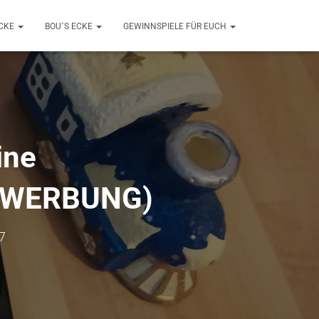
ECKE
BOU´S ECKE
GEWINNSPIELE FÜR EUCH
ine
 (WERBUNG)
7