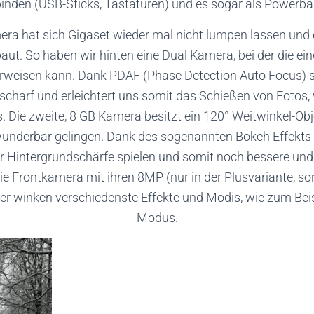
inden (USB-Sticks, Tastaturen) und es sogar als Powerb
ra hat sich Gigaset wieder mal nicht lumpen lassen und e
aut. So haben wir hinten eine Dual Kamera, bei der die ei
rweisen kann. Dank PDAF (Phase Detection Auto Focus) st
scharf und erleichtert uns somit das Schießen von Fotos,
 Die zweite, 8 GB Kamera besitzt ein 120° Weitwinkel-Obj
nderbar gelingen. Dank des sogenannten Bokeh Effekts 
er Hintergrundschärfe spielen und somit noch bessere und
e Frontkamera mit ihren 8MP (nur in der Plusvariante, so
hier winken verschiedenste Effekte und Modis, wie zum Beisp
Modus.