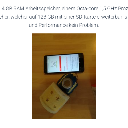
t 4 GB RAM Arbeitsspeicher, einem Octa-core 1,5 GHz Pro
her, welcher auf 128 GB mit einer SD-Karte erweiterbar ist
und Performance kein Problem.