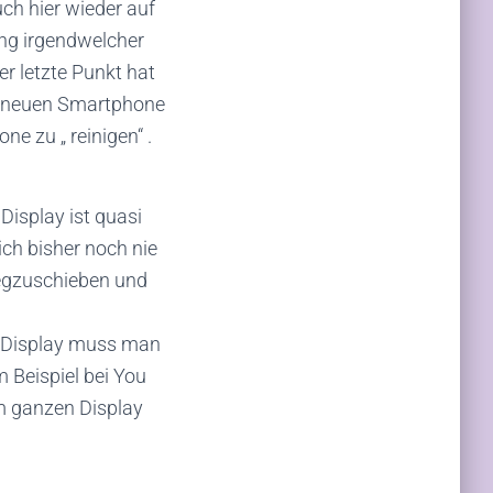
ch hier wieder auf
ung irgendwelcher
r letzte Punkt hat
m neuen Smartphone
e zu „ reinigen“ .
Display ist quasi
ch bisher noch nie
wegzuschieben und
:9 Display muss man
 Beispiel bei You
m ganzen Display