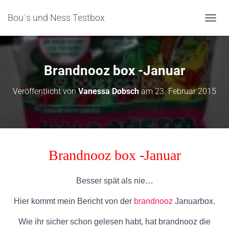
Bou´s und Ness Testbox
NAVIG
Brandnooz box -Januar
Veröffentlicht von
Vanessa Dobsch
am
23. Februar 2015
Brandnooz box -Januar
Besser spät als nie…
Hier kommt mein Bericht von der
brandnooz
Januarbox.
Wie ihr sicher schon gelesen habt, hat brandnooz die