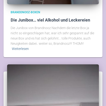
BRANDDNOOZ-BOXEN
Die Junibox… viel Alkohol und Leckereien
Die Junibox von Brandnooz Nachdem die letzte Box ja
nicht so eingeschlagen hat, war ich sehr gespannt auf die
neue Box und es hat sich gelohnt… tolle Produkte, auch
Neuigkeiten dabei.. weiter so, Brandnooz!!! THOMY
Weiterlesen