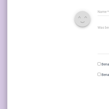
Name
*
Was bes
Bena
Bena