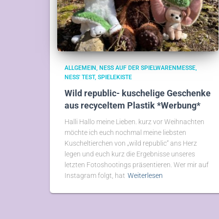
ALLGEMEIN
NESS AUF DER SPIELWARENMESSE
NESS' TEST
SPIELEKISTE
Wild republic- kuschelige Geschenke
aus recyceltem Plastik *Werbung*
Halli Hallo meine Lieben. kurz vor Weihnachten
möchte ich euch nochmal meine liebsten
Kuscheltierchen von „wild republic“ ans Herz
legen und euch kurz die Ergebnisse unseres
letzten Fotoshootings präsentieren. Wer mir auf
Instagram folgt, hat
Weiterlesen