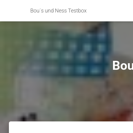
Bou´s und Ness Testbox
Bou