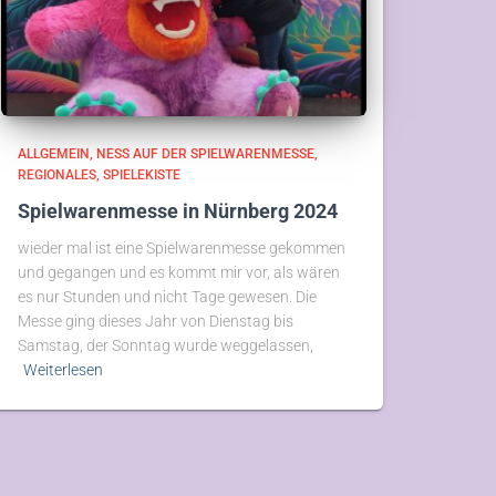
ALLGEMEIN
NESS AUF DER SPIELWARENMESSE
REGIONALES
SPIELEKISTE
Spielwarenmesse in Nürnberg 2024
wieder mal ist eine Spielwarenmesse gekommen
und gegangen und es kommt mir vor, als wären
es nur Stunden und nicht Tage gewesen. Die
Messe ging dieses Jahr von Dienstag bis
Samstag, der Sonntag wurde weggelassen,
Weiterlesen