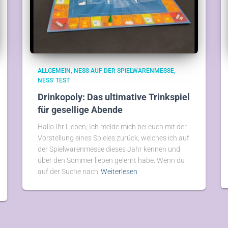
ALLGEMEIN
NESS AUF DER SPIELWARENMESSE
NESS' TEST
Drinkopoly: Das ultimative Trinkspiel
für gesellige Abende
Hallo Ihr Lieben, Ich melde mich bei euch mit der
Vorstellung eines Spieles zurück, welches ich auf
der Spielwarenmesse dieses Jahr kennen und
über den Sommer lieben gelernt habe. Wenn du
auf der Suche nach
Weiterlesen