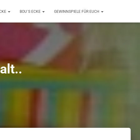
ECKE
BOU´S ECKE
GEWINNSPIELE FÜR EUCH
lt..