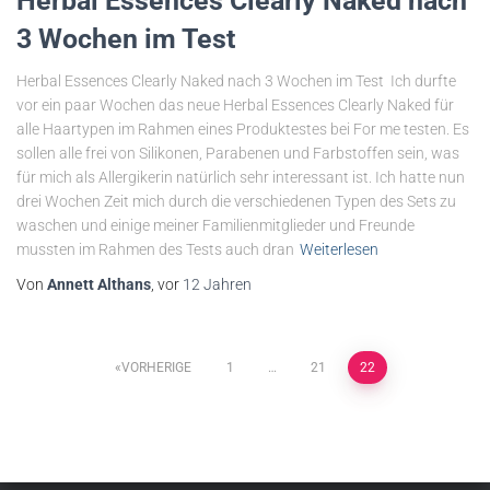
Herbal Essences Clearly Naked nach
3 Wochen im Test
Herbal Essences Clearly Naked nach 3 Wochen im Test Ich durfte
vor ein paar Wochen das neue Herbal Essences Clearly Naked für
alle Haartypen im Rahmen eines Produktestes bei For me testen. Es
sollen alle frei von Silikonen, Parabenen und Farbstoffen sein, was
für mich als Allergikerin natürlich sehr interessant ist. Ich hatte nun
drei Wochen Zeit mich durch die verschiedenen Typen des Sets zu
waschen und einige meiner Familienmitglieder und Freunde
mussten im Rahmen des Tests auch dran
Weiterlesen
Von
Annett Althans
, vor
12 Jahren
Seitennummerierung
VORHERIGE
1
…
21
22
der
Beiträge