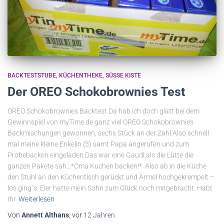
BACKTESTSTUBE
KÜCHENTHEKE
SÜSSE KISTE
Der OREO Schokobrownies Test
OREO Schokobrownies Backtest Da hab ich doch glatt bei dem
Gewinnspiel von myTime.de ganz viel OREO Schokobrownies
Backmischungen gewonnen, sechs Stück an der Zahl.Also schnell
mal meine kleine Enkelin (3) samt Papa angerufen und zum
Probebacken eingeladen.Das war eine Gaudi,als die Lütte die
ganzen Pakete sah…*Oma Kuchen backen!* Also ab in die Küche
den Stuhl an den Küchentisch gerückt und Ärmel hochgekrempelt –
los ging´s. Eier hatte mein Sohn zum Glück noch mitgebracht. Habt
Ihr
Weiterlesen
Von
Annett Althans
, vor
12 Jahren