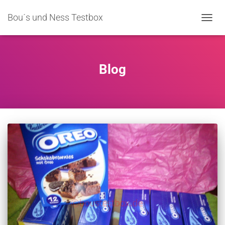
Bou´s und Ness Testbox
NAVIG
Blog