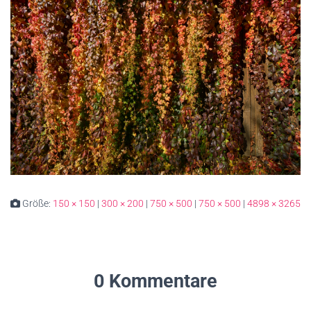
Größe:
150 × 150
|
300 × 200
|
750 × 500
|
750 × 500
|
4898 × 3265
0 Kommentare