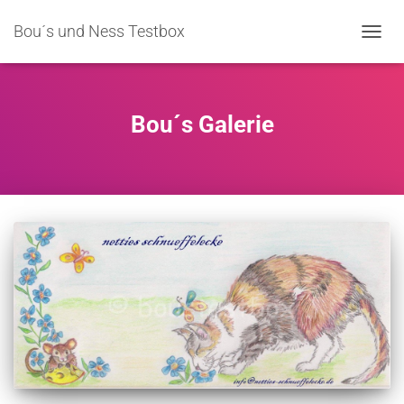
Bou´s und Ness Testbox
NAVIG
Bou´s Galerie